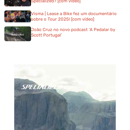
Specialized? [com vídeo]
Visma | Lease a Bike fez um documentário
sobre o Tour 2025! [com vídeo]
João Cruz no novo podcast ‘A Pedalar by
Scott Portugal’