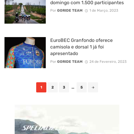
domingo com 1.500 participantes
Por
GORIDE TEAM
1 de Março, 2023
EuroBEC Granfondo oferece
camisola e dorsal 1 já foi
apresentado
Por
GORIDE TEAM
24 de Fevereiro, 2023
Posts
1
2
3
...
5
navigation