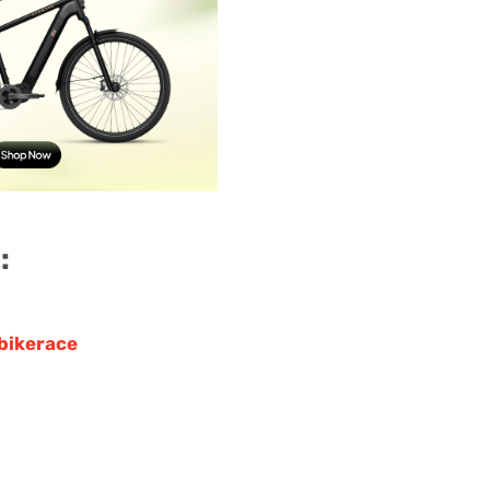
:
bikerace