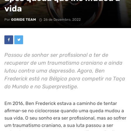
vida
Por
GORIDE TEAM
26 de Dezembro, 2022
Passou de sonhar ser profissional a ter de
recuperar de um traumatismo craniano e ainda
lutou contra uma depressão. Agora, Ben
Frederick está na Bélgica para competir na Taça
do Mundo e no Superprestige.
Em 2016, Ben Frederick estava a caminho de tentar
afirmar-se no ciclocrosse quando uma queda mudou a
sua vida. O seu sonho era ser profissional, mas ao sofrer
um traumatismo craniano, a sua luta passou a ser