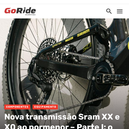
COMPONENTES
EQUIPAMENTO
Nova transmissão Sram XX e
X0 ao pormenor – Parte I: o