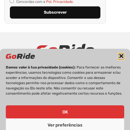
Concordas com a
Pol. Privacidade.
Damos valor à tua privacidade (cookies):
Para fornecer as melhores
PRIVACIDADE
FICHA TÉCNICA
ESTATUTO EDITORIAL
experiências, usamos tecnologias como cookies para armazenar e/ou
POLÍTICA DE COOKIES
CONTACTOS
aceder a informações do dispositivo. Consentir o uso dessas
tecnologias permite-nos processar dados como o comportamento de
navegação ou IDs neste site. Não consentir ou recusar este
consentimento pode afetar negativamente certos recursos e funções.
GoRide 2026 | Todos os direitos reservados.
OK
Ver preferências