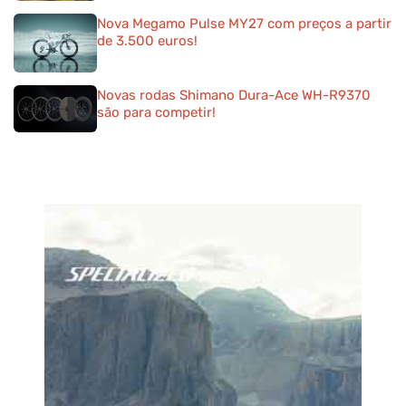
Nova Megamo Pulse MY27 com preços a partir
de 3.500 euros!
Novas rodas Shimano Dura-Ace WH-R9370
são para competir!