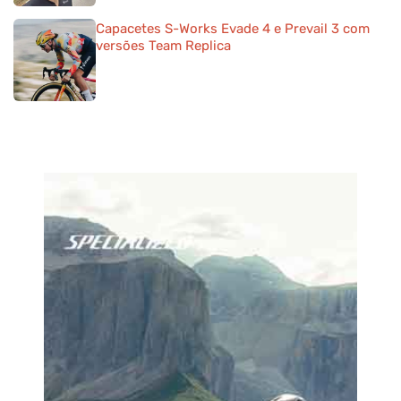
Capacetes S-Works Evade 4 e Prevail 3 com
versões Team Replica