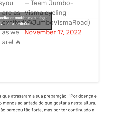
s
you
— Team Jumbo-
are as
Visma cycling
aceitar os cookies marketing e
excited
(@JumboVismaRoad)
ivar este conteúdo
as we
November 17, 2022
are! 🔥
s que atrasaram a sua preparação: “Por doença e
ão menos adiantada do que gostaria nesta altura.
não pareceu tão forte, mas por ter continuado a