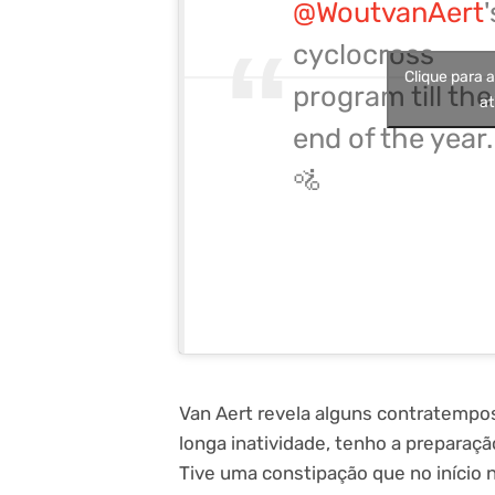
@WoutvanAert
'
cyclocross
Clique para 
program till the
at
end of the year.
🚵
Van Aert revela alguns contratempo
longa inatividade, tenho a preparaç
Tive uma constipação que no início 