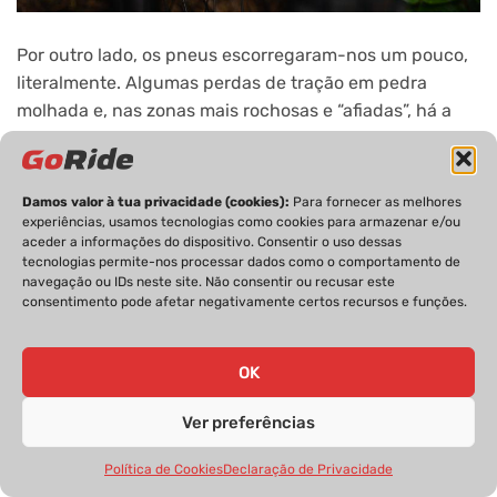
Por outro lado, os pneus escorregaram-nos um pouco,
literalmente. Algumas perdas de tração em pedra
molhada e, nas zonas mais rochosas e “afiadas”, há a
tendência para as laterais dos pneus sofrerem. Um
pneu com um revestimento lateral mais grosso e
robusto e fica resolvido o problema, apesar de trazer
Damos valor à tua privacidade (cookies):
Para fornecer as melhores
mais uns gramas ao que mostra a balança.
experiências, usamos tecnologias como cookies para armazenar e/ou
aceder a informações do dispositivo. Consentir o uso dessas
tecnologias permite-nos processar dados como o comportamento de
navegação ou IDs neste site. Não consentir ou recusar este
consentimento pode afetar negativamente certos recursos e funções.
OK
Ver preferências
Política de Cookies
Declaração de Privacidade
Na travagem, contudo, há eficácia e poder. Um sistema