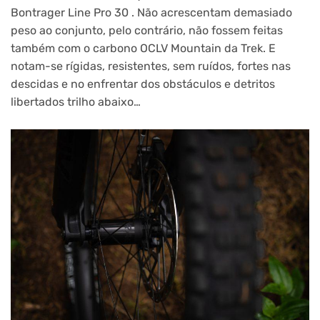
Bontrager Line Pro 30 . Não acrescentam demasiado
peso ao conjunto, pelo contrário, não fossem feitas
também com o carbono OCLV Mountain da Trek. E
notam-se rígidas, resistentes, sem ruídos, fortes nas
descidas e no enfrentar dos obstáculos e detritos
libertados trilho abaixo…