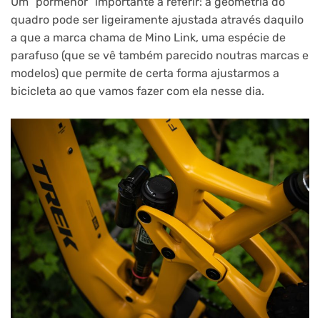
Um “pormenor” importante a referir: a geometria do
quadro pode ser ligeiramente ajustada através daquilo
a que a marca chama de Mino Link, uma espécie de
parafuso (que se vê também parecido noutras marcas e
modelos) que permite de certa forma ajustarmos a
bicicleta ao que vamos fazer com ela nesse dia.