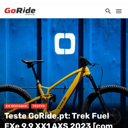
EM DESTAQUE
TESTES
Teste GoRide.pt: Trek Fuel
EXe 9.9 XX1 AXS 2023 [com