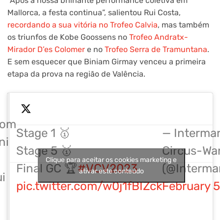
“Após a nossa brilhante performance coletiva em
Mallorca, a festa continua”, salientou Rui Costa,
recordando a sua vitória no Trofeo Calvia
, mas também
os triunfos de Kobe Goossens no
Trofeo Andratx-
Mirador D’es Colomer
e no
Trofeo Serra de Tramuntana
.
E sem esquecer que Biniam Girmay venceu a primeira
etapa da prova na região de Valência.
rom
Stage 1 🥇
— Interma
ni
Stage 5 🥇
Circus-Wa
Clique para aceitar os cookies marketing e
Final GC 🏆
#VCV2023
(@Interma
ativar este conteúdo
i
pic.twitter.com/w0j1fBIZck
February 5