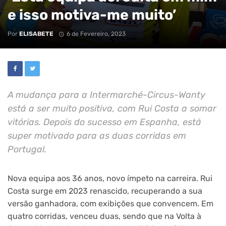
e isso motiva-me muito’
Por
ELISABETE
6 de Fevereiro, 2023
A mudança para a Intermarché-Circus-Wanty
está a ser muito positiva, com Rui Costa a somar
vitórias. Depois do sucesso em Espanha, está
super motivado para as duas corridas em
Portugal.
Nova equipa aos 36 anos, novo ímpeto na carreira. Rui
Costa surge em 2023 renascido, recuperando a sua
versão ganhadora, com exibições que convencem. Em
quatro corridas, venceu duas, sendo que na Volta à