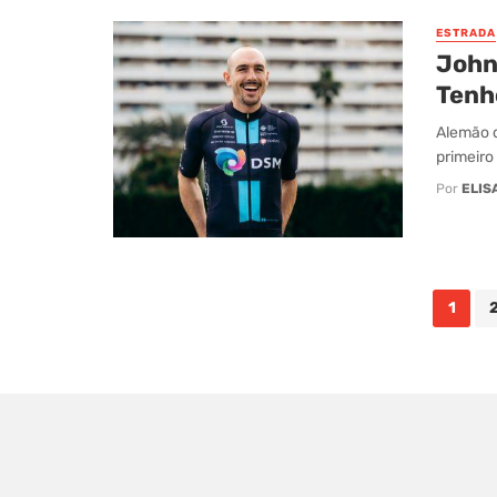
ESTRADA
John 
Tenh
Alemão d
primeiro
Por
ELIS
Posts
1
navigation