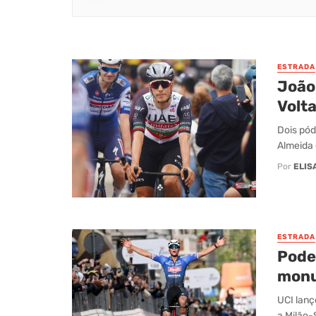
ESTRADA
João 
Volta
Dois pód
Almeida 
Por
ELIS
ESTRADA
Pode
mon
UCI lanç
a Milão-