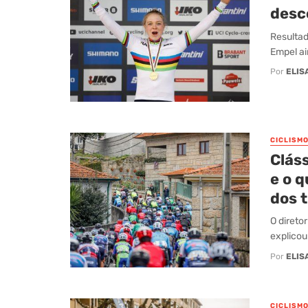
desc
Resultad
Empel ai
Por
ELIS
CICLISM
Clás
e o q
dos 
O direto
explicou 
Por
ELIS
CICLISM