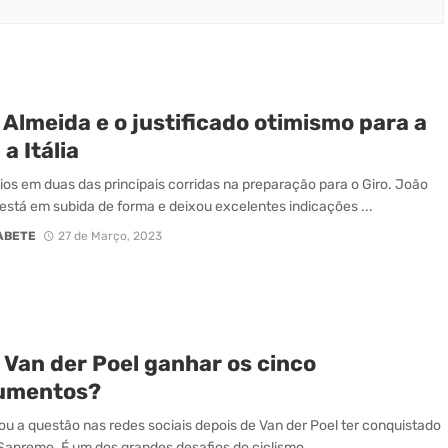
Almeida e o justificado otimismo para a
 a Itália
ios em duas das principais corridas na preparação para o Giro. João
está em subida de forma e deixou excelentes indicações ...
ABETE
27 de Março, 2023
 Van der Poel ganhar os cinco
umentos?
ou a questão nas redes sociais depois de Van der Poel ter conquistado
Sanremo. É um dos grandes desafios do ciclismo ...