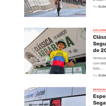
Por
ELIS
CICLISM
Cláss
Segu
de 2
Venezuel
com dedi
feito ...
Por
ELIS
ESPECIAI
Espec
Sega