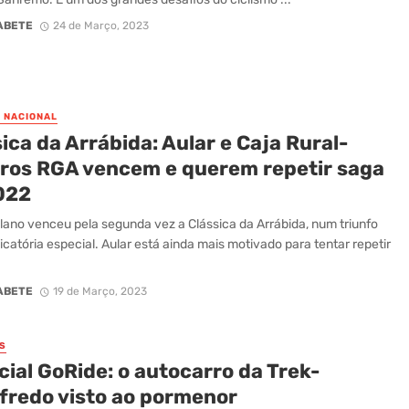
ABETE
24 de Março, 2023
O NACIONAL
ica da Arrábida: Aular e Caja Rural-
ros RGA vencem e querem repetir saga
022
ano venceu pela segunda vez a Clássica da Arrábida, num triunfo
catória especial. Aular está ainda mais motivado para tentar repetir
ABETE
19 de Março, 2023
S
ial GoRide: o autocarro da Trek-
fredo visto ao pormenor