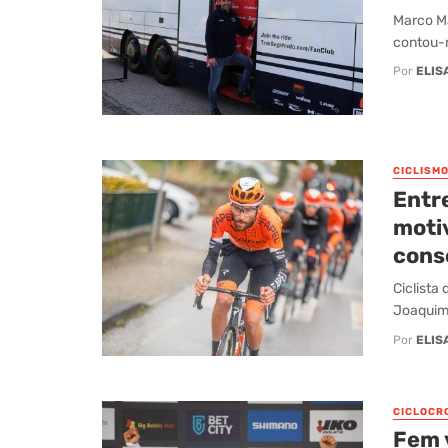
Marco Ma
contou-n
Por
ELIS
CICLISM
Entre
moti
cons
Ciclista
Joaquim 
Por
ELIS
CICLOCR
Fem v