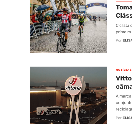
Toma
Clás
Ciclista
primeira
Por
ELIS
NOTÍCIAS
Vitt
câma
A marca 
conjunto
reciclage
Por
ELIS