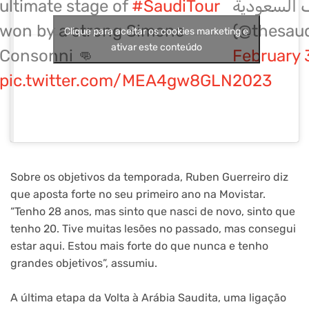
ultimate stage of
#SaudiTour
 السعودية
won by a strong Simone
(@thesaud
Clique para aceitar os cookies marketing e
ativar este conteúdo
Consonni 👊
February 
pic.twitter.com/MEA4gw8GLN
2023
Sobre os objetivos da temporada, Ruben Guerreiro diz
que aposta forte no seu primeiro ano na Movistar.
“Tenho 28 anos, mas sinto que nasci de novo, sinto que
tenho 20. Tive muitas lesões no passado, mas consegui
estar aqui. Estou mais forte do que nunca e tenho
grandes objetivos”, assumiu.
A última etapa da Volta à Arábia Saudita, uma ligação