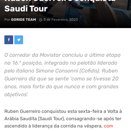
Saudi Tour
Por
GORIDE TEAM
3 de Fevereiro, 2023
O corredor da Movistar concluiu a última etapa
na 16.ª posição, integrado no pelotão liderado
pelo italiano Simone Consonni (Cofidis). Ruben
Guerreiro diz que se sente 'como se tivesse 20
anos, mais forte do que nunca e com grandes
objetivos'.
Ruben Guerreiro conquistou esta sexta-feira a Volta à
Arábia Saudita (Saudi Tour), consagrando-se após ter
ascendido à liderança da corrida na véspera,
com