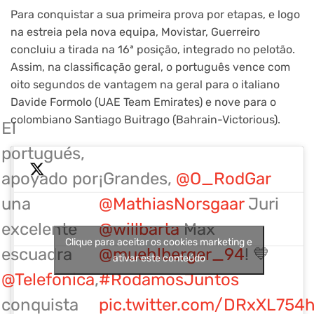
Para conquistar a sua primeira prova por etapas, e logo
na estreia pela nova equipa, Movistar, Guerreiro
concluiu a tirada na 16ª posição, integrado no pelotão.
Assim, na classificação geral, o português vence com
oito segundos de vantagem na geral para o italiano
Davide Formolo (UAE Team Emirates) e nove para o
colombiano Santiago Buitrago (Bahrain-Victorious).
El
portugués,
apoyado por
¡Grandes,
@O_RodGar
una
@MathiasNorsgaar
Juri
excelente
@willbarta
Max
Clique para aceitar os cookies marketing e
escuadra
@muehlberger_94
! 💙
ativar este conteúdo
@Telefonica
,
#RodamosJuntos
conquista
pic.twitter.com/DRxXL754