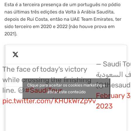
Esta é a terceira presença de um português no pódio
nas últimas três edições da Volta à Arábia Saudita,
depois de Rui Costa, então na UAE Team Emirates, ter
sido terceiro em 2020 e 2022 (não houve prova em
2021).
— Saudi To
The face of today's victory
 السعودية
while crossing the finishing
(@thesaudi
Clique para aceitar os cookies marketing e
line. 😃
#SaudiTour
ativar este conteúdo
February 3
pic.twitter.com/KHUkWrZp9v
2023