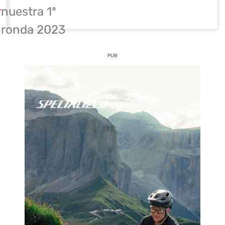
r
nuestra 1ª
ronda 2023
PUB