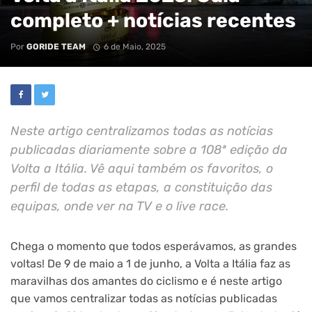
completo + notícias recentes
Por
GORIDE TEAM
6 de Maio, 2025
Neste artigo centralizamos todas as notícias
publicadas diariamente sobre a 108ª edição da
Volta a Itália. Vê aqui também os favoritos, o
perfil de todas as etapas, a constituição das
equipas, onde ver na TV e o live race.
Chega o momento que todos esperávamos, as grandes
voltas! De 9 de maio a 1 de junho, a Volta a Itália faz as
maravilhas dos amantes do ciclismo e é neste artigo
que vamos centralizar todas as notícias publicadas