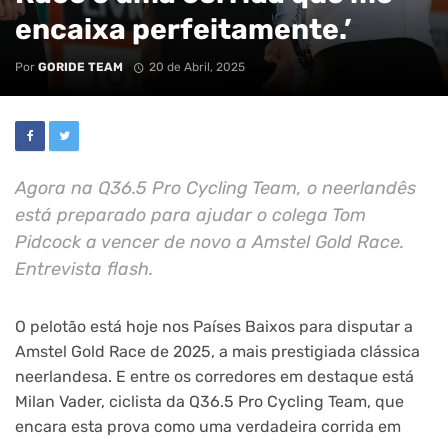
encaixa perfeitamente.’
Por
GORIDE TEAM
20 de Abril, 2025
Agora na Q36.5 Pro Cycling Team, o neerlandês
está preparado para ajudar o colega Tom
Pidcock a vencer de novo a Amstel Gold Race.
Entrevista flash.
O pelotão está hoje nos Países Baixos para disputar a
Amstel Gold Race de 2025, a mais prestigiada clássica
neerlandesa. E entre os corredores em destaque está
Milan Vader, ciclista da Q36.5 Pro Cycling Team, que
encara esta prova como uma verdadeira corrida em