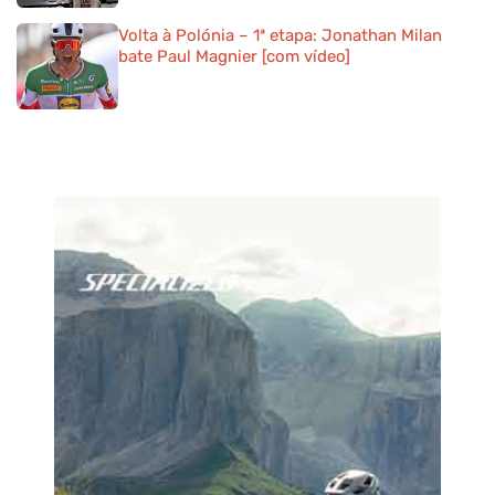
Volta à Polónia – 1ª etapa: Jonathan Milan
bate Paul Magnier [com vídeo]