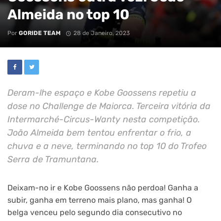
Almeida no top 10
Por
GORIDE TEAM
28 de Janeiro, 2023
Deram-lhe espaço e Kobe Goossens repetiu a
dose no Challenge de Maiorca. Terceira vitória da
Intermarché-Circus-Wanty nesta competição.
João Almeida bem tentou enfrentar o frio, a
chuva e a neve, terminando no top 10 do Trofeo
Serra de Tramuntana.
Deixam-no ir e Kobe Goossens não perdoa! Ganha a
subir, ganha em terreno mais plano, mas ganha! O
belga venceu pelo segundo dia consecutivo no