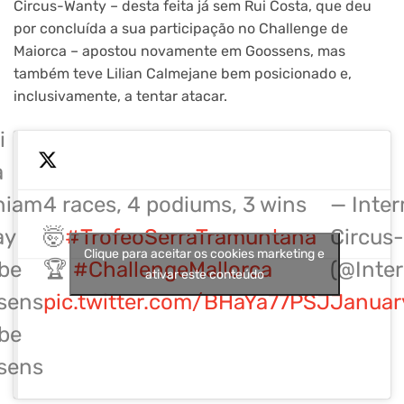
Circus-Wanty – desta feita já sem Rui Costa, que deu
por concluída a sua participação no Challenge de
Maiorca – apostou novamente em Goossens, mas
também teve Lilian Calmejane bem posicionado e,
inclusivamente, a tentar atacar.
i
a
niam
4 races, 4 podiums, 3 wins
— Inte
ay
🤯
#TrofeoSerraTramuntana
Circus
Clique para aceitar os cookies marketing e
be
🏆
#ChallengeMallorca
(@Inte
ativar este conteúdo
sens
pic.twitter.com/BHaYa77PSJ
Januar
be
sens