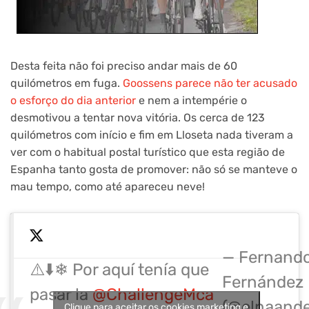
Desta feita não foi preciso andar mais de 60
quilómetros em fuga.
Goossens parece não ter acusado
o esforço do dia anterior
e nem a intempérie o
desmotivou a tentar nova vitória. Os cerca de 123
quilómetros com início e fim em Lloseta nada tiveram a
ver com o habitual postal turístico que esta região de
Espanha tanto gosta de promover: não só se manteve o
mau tempo, como até apareceu neve!
— Fernand
⚠️⬇️❄ Por aquí tenía que
Fernández
pasar la
@ChallengeMca
(@elnaande
Clique para aceitar os cookies marketing e