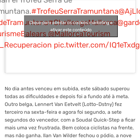
an el Trofeu Serra de
muntana.
#TrofeuSerraTramuntana
@AjLl
deTramuntana
#ChallengeMallorca
@gard
Clique para aceitar os cookies marketing e
ativar este conteúdo
rismeBalears
@MallorcaTourism
_Recuperacion
pic.twitter.com/IQ1eTxd
No dia antes venceu em subida, este sábado superou
todas as dificuldades e depois foi a fundo até à meta.
Outro belga, Lennert Van Eetvelt (Lotto-Dstny) fez
terceiro na sexta-feira e agora foi segundo, a sete
segundos do vencedor, com a Soudal Quick-Step a ficar
mais uma vez frustrada. Bem coloca ciclistas na frente,
mas não ganha. Ilan Van Wilder fechou o pódio, a nove