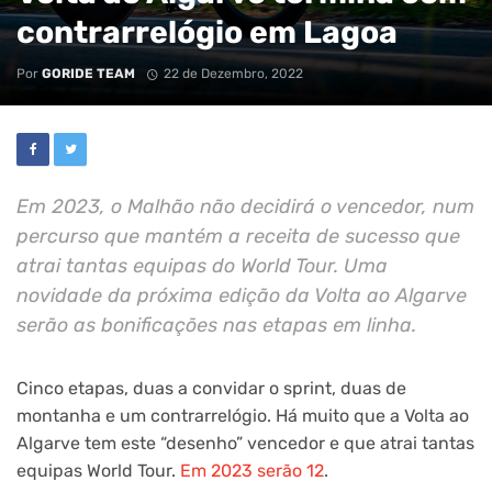
contrarrelógio em Lagoa
Por
GORIDE TEAM
22 de Dezembro, 2022
Em 2023, o Malhão não decidirá o vencedor, num
percurso que mantém a receita de sucesso que
atrai tantas equipas do World Tour. Uma
novidade da próxima edição da Volta ao Algarve
serão as bonificações nas etapas em linha.
Cinco etapas, duas a convidar o sprint, duas de
montanha e um contrarrelógio. Há muito que a Volta ao
Algarve tem este “desenho” vencedor e que atrai tantas
equipas World Tour.
Em 2023 serão 12
.