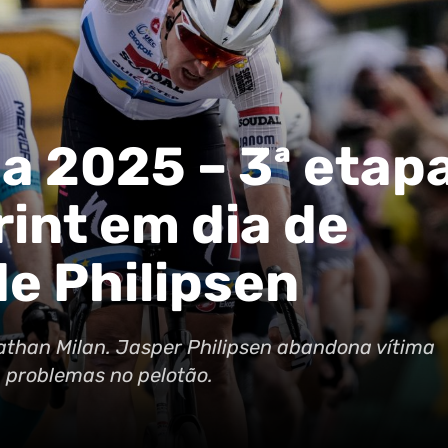
a 2025 – 3ª etap
rint em dia de
de Philipsen
nathan Milan. Jasper Philipsen abandona vítima
 problemas no pelotão.