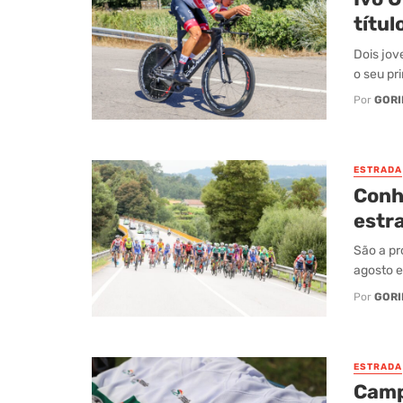
títul
Dois jov
o seu pr
Por
GORI
ESTRADA
Conh
estr
São a pr
agosto e
Por
GORI
ESTRADA
Camp