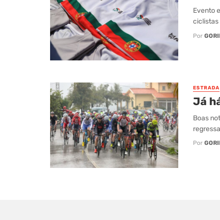
Evento e
ciclista
Por
GORI
ESTRADA
Já h
Boas not
regressa
Por
GORI