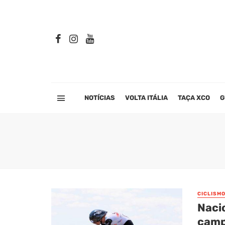
NOTÍCIAS
VOLTA ITÁLIA
TAÇA XCO
G
CICLISM
Nacio
camp