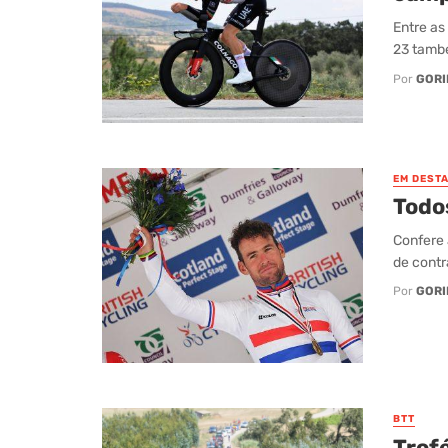
Entre as
23 també
Por
GORI
EM DEST
Todo
Confere 
de contr
Por
GORI
BTT
Trof