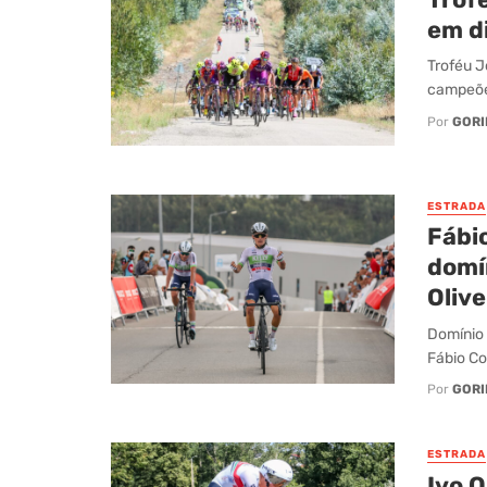
em d
Troféu J
campeões
Por
GORI
ESTRADA
Fábi
domí
Oliv
Domínio 
Fábio Co
Por
GORI
ESTRADA
Ivo 