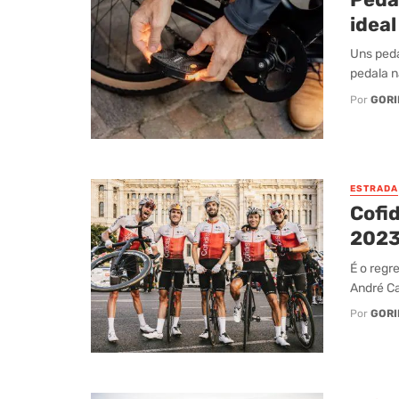
idea
Uns peda
pedala n
Por
GORI
ESTRADA
Cofid
202
É o regr
André Ca
Por
GORI