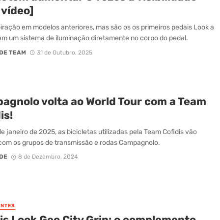
 vídeo]
iração em modelos anteriores, mas são os os primeiros pedais Look a
em um sistema de iluminação diretamente no corpo do pedal.
DE TEAM
31 de Outubro, 2025
agnolo volta ao World Tour com a Team
is!
de janeiro de 2025, as bicicletas utilizadas pela Team Cofidis vão
com os grupos de transmissão e rodas Campagnolo.
DE
8 de Dezembro, 2024
NTES
is Look Geo City Grip: o complemento