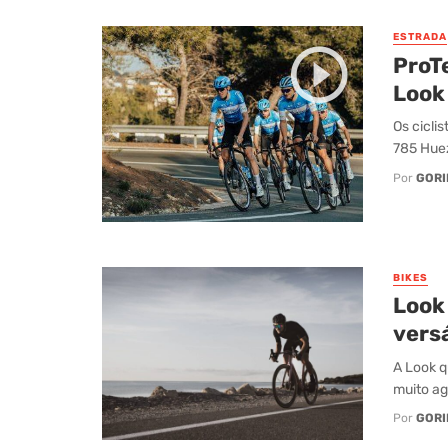
ESTRADA
ProT
Look
Os cicli
785 Huez
Por
GORI
BIKES
Look 
versá
A Look q
muito ag
Por
GORI