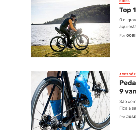
BIKES
Top 1
O e-grav
aqui est
Por
GORI
ACESSÓR
Pedai
9 van
São comp
Fica a s
Por
JOSÉ