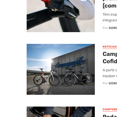
[com
Têm insp
integrar
Por
GORI
NOTÍCIAS
Camp
Cofid
A partir 
equipar 
Por
GORI
COMPONE
Peda