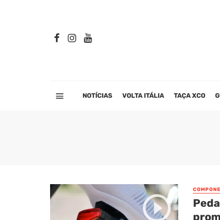
NOTÍCIAS
VOLTA ITÁLIA
TAÇA XCO
G
COMPONE
Pedai
prom