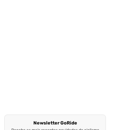
Newsletter GoRide
Recebe as mais recentes novidades de ciclismo
no teu email!