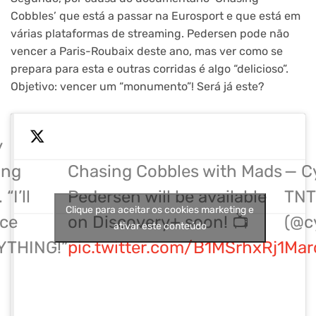
Cobbles’ que está a passar na Eurosport e que está em
várias plataformas de streaming. Pedersen pode não
vencer a Paris-Roubaix deste ano, mas ver como se
prepara para esta e outras corridas é algo “delicioso”.
Objetivo: vencer um “monumento”! Será já este?
y
ing
Chasing Cobbles with Mads
— C
“I’ll
Pedersen will be available
TNT
Clique para aceitar os cookies marketing e
ice
on Discovery+ soon! 📺
(@c
ativar este conteúdo
YTHING!”
pic.twitter.com/B1MSrhxRj1
Mar