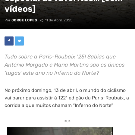
vídeos]
Por
JORGE LOPES
11 de Abril, 2025
Tudo sobre a Paris-Roubaix '25! Sabias que
António Morgado e Maria Martins são os únicos
'tugas' este ano no Inferno do Norte?
No próximo domingo, 13 de abril, o mundo do ciclismo
vai parar para assistir à 122ª edição da Paris-Roubaix, a
corrida a que muitos chamam “Inferno do Norte”.
PUB