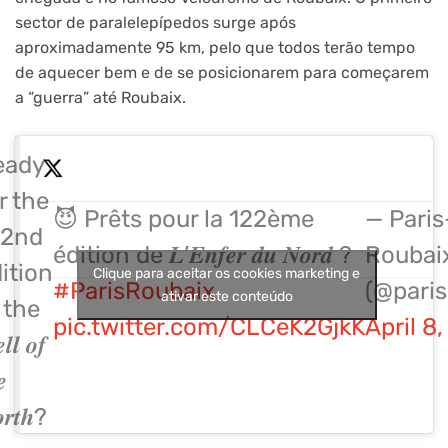
sector de paralelepípedos surge após
aproximadamente 95 km, pelo que todos terão tempo
de aquecer bem e de se posicionarem para começarem
a “guerra” até Roubaix.

eady
r the
😈 Prêts pour la 122ème
— Paris
22nd
édition de 𝑳’𝑬𝒏𝒇𝒆𝒓 𝒅𝒖 𝑵𝒐𝒓𝒅 ?
Roubai
ition
Clique para aceitar os cookies marketing e
#ParisRoubaix
(@paris
ativar este conteúdo
 the
pic.twitter.com/CLCeK2GjkK
April 8
𝒍𝒍 𝒐𝒇
𝒆
𝒓𝒕𝒉?