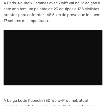
A Paris–Roubaix Femmes avec Zwift vai na 5ª edição e
este ano tem um pelotão de 23 equipas e 138 ciclistas
prontas para enfrentar 148,5 km de prova que incluem
17 setores de empedrado.
A belga Lotte Kopecky (SD Worx–Protime), atual