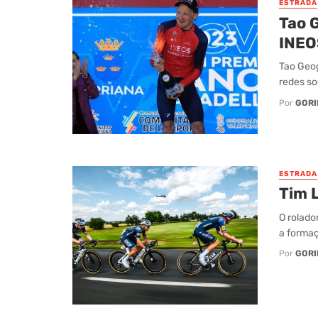
ESTRADA
Tao 
INEO
Tao Geog
redes so
Por
GORI
ESTRADA
Tim L
O rolado
a formaç
Por
GORI