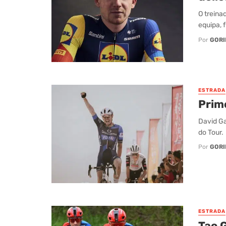
O treina
equipa, 
Por
GORI
ESTRADA
Prim
David Ga
do Tour.
Por
GORI
ESTRADA
Tao 