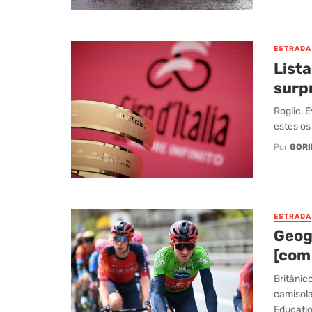
ESTRADA
Lista
surp
Roglic, 
estes os 
Por
GORI
ESTRADA
Geog
[com
Britânic
camisola
Educati