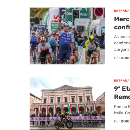
ESTRADA
Merc
conf
As equip
confirm
Jorgenso
Por
GORI
ESTRADA
9ª Et
Remc
Remco Ev
Itália. 
Por
GORI