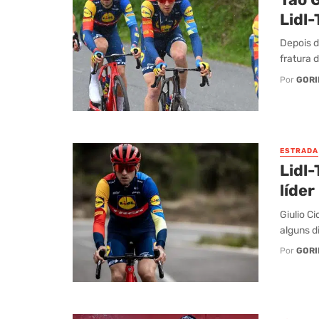
Lidl-
Depois d
fratura 
Por
GORI
ESTRADA
Lidl
líder
Giulio C
alguns d
Por
GORI