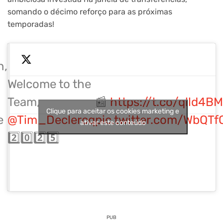
somando o décimo reforço para as próximas
temporadas!
n,
Welcome to the
n
Team,
📰
https://t.co/qlld4B
Clique para aceitar os cookies marketing e
e
@Tim_Declercq
pic.twitter.com/WbQT
ativar este conteúdo
2️⃣0️⃣2️⃣5️⃣
PUB