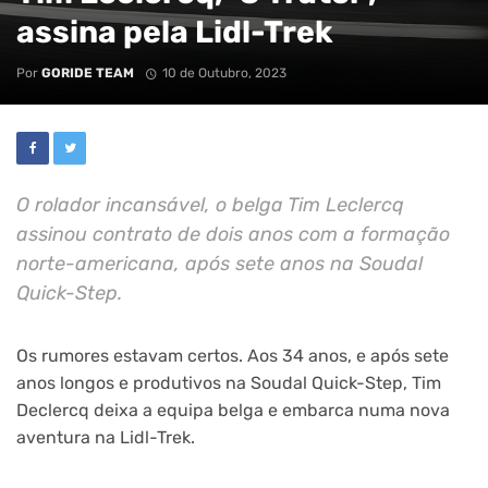
assina pela Lidl-Trek
Por
GORIDE TEAM
10 de Outubro, 2023
O rolador incansável, o belga Tim Leclercq
assinou contrato de dois anos com a formação
norte-americana, após sete anos na Soudal
Quick-Step.
Os rumores estavam certos. Aos 34 anos, e após sete
anos longos e produtivos na Soudal Quick-Step, Tim
Declercq deixa a equipa belga e embarca numa nova
aventura na Lidl-Trek.