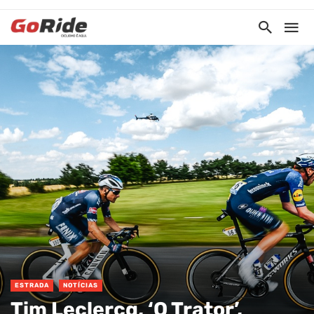
ESTRADA
NOTÍCIAS
Tim Leclercq, ‘O Trator’,