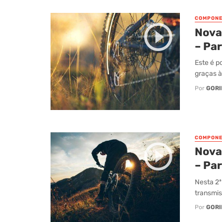
COMPONE
Nova
– Par
Este é p
graças à 
Por
GORI
COMPONE
Nova
– Par
Nesta 2ª
transmis
Por
GORI