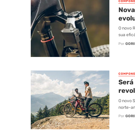
COMPONE
Nova
evolu
O novo 
sua efic
Por
GORI
COMPONE
Será
revo
O novo S
norte-am
Por
GORI