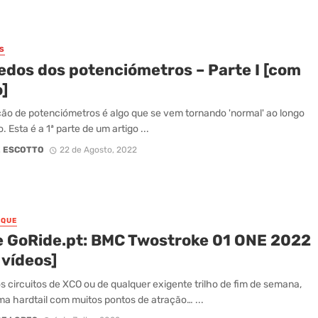
S
edos dos potenciómetros – Parte I [com
]
ação de potenciómetros é algo que se vem tornando 'normal' ao longo
 Esta é a 1ª parte de um artigo ...
 ESCOTTO
22 de Agosto, 2022
AQUE
e GoRide.pt: BMC Twostroke 01 ONE 2022
 vídeos]
s circuitos de XCO ou de qualquer exigente trilho de fim de semana,
ma hardtail com muitos pontos de atração… ...