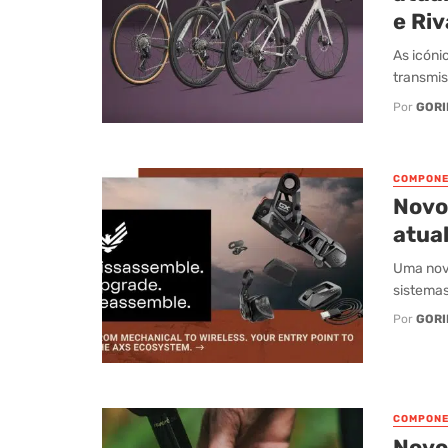
e Riv
As icóni
transmis
Por
GORI
COMPONE
Novo
atual
Uma nova
sistemas
Por
GORI
COMPONE
Novo