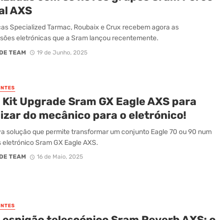
al AXS
cas Specialized Tarmac, Roubaix e Crux recebem agora as
sões eletrónicas que a Sram lançou recentemente.
DE TEAM
19 de Junho, 2025
NTES
 Kit Upgrade Sram GX Eagle AXS para
izar do mecânico para o eletrónico!
 solução que permite transformar um conjunto Eagle 70 ou 90 num
 eletrónico Sram GX Eagle AXS.
DE TEAM
16 de Maio, 2025
NTES
 espigão telescópico Sram Reverb AXS: o