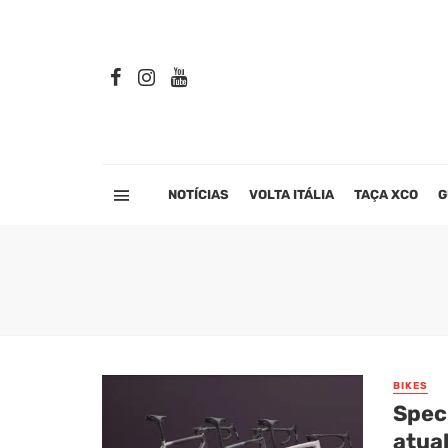
NOTÍCIAS
VOLTA ITÁLIA
TAÇA XCO
G
BIKES
Spec
atua