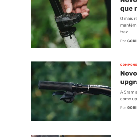
que 
O mais r
mantém a
traz ...
Por
GORI
COMPONE
Novo
upgr
A Sram a
como upg
Por
GORI