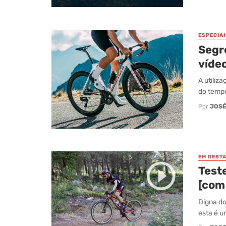
ESPECIAI
Segr
vídeo
A utiliz
do tempo.
Por
JOSÉ
EM DEST
Test
[com
Digna do
esta é u