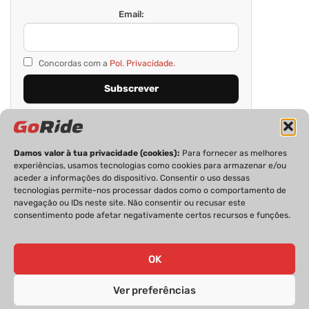
Email:
Concordas com a
Pol. Privacidade.
Damos valor à tua privacidade (cookies):
Para fornecer as melhores
experiências, usamos tecnologias como cookies para armazenar e/ou
aceder a informações do dispositivo. Consentir o uso dessas
tecnologias permite-nos processar dados como o comportamento de
navegação ou IDs neste site. Não consentir ou recusar este
consentimento pode afetar negativamente certos recursos e funções.
PRIVACIDADE
FICHA TÉCNICA
ESTATUTO EDITORIAL
POLÍTICA DE COOKIES
CONTACTOS
OK
Ver preferências
GoRide 2026 | Todos os direitos reservados.