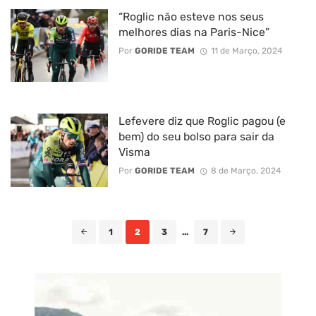
“Roglic não esteve nos seus
melhores dias na Paris-Nice”
Por
GORIDE TEAM
11 de Março, 2024
Lefevere diz que Roglic pagou (e
bem) do seu bolso para sair da
Visma
Por
GORIDE TEAM
8 de Março, 2024
Posts
1
2
3
...
7
navigation