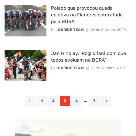
Polaco que provocou queda
coletiva na Flandres contratado
pela BORA
Por
GORIDE TEAM
22 de Outubro, 2023
Jan Hindley: ‘Roglic fará com que
todos evoluam na BORA’
Por
GORIDE TEAM
10 de Outubro, 2023
Posts
1
2
3
4
...
7
navigation