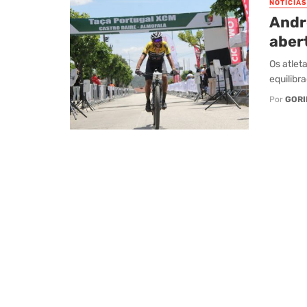
NOTÍCIAS
Andr
aber
Os atlet
equilibr
Por
GORI