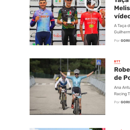
Meli
vídeo
A Taça d
Guilherm
Por
GORI
BTT
Robe
de P
Ana Antu
Racing T
Por
GORI