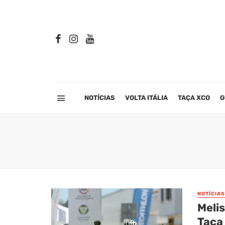
NOTÍCIAS
VOLTA ITÁLIA
TAÇA XCO
G
NOTÍCIAS
Meli
Taça