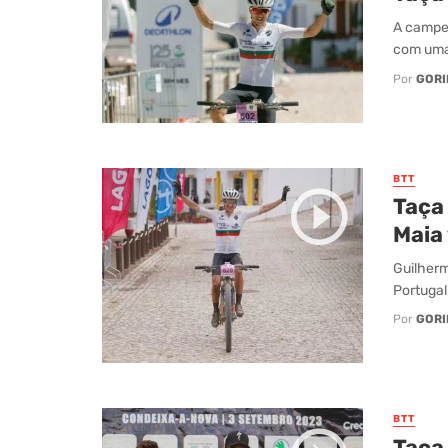
A campeã
com uma 
Por
GORI
BTT
Taça
Maia 
Guilherm
Portugal
Por
GORI
BTT
Taça