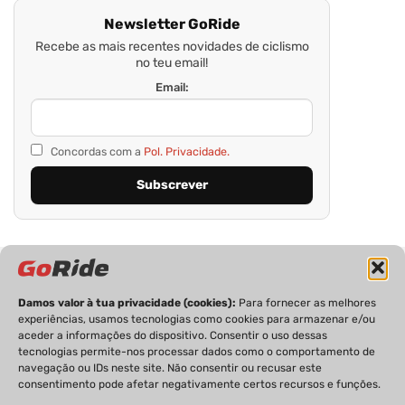
Newsletter GoRide
Recebe as mais recentes novidades de ciclismo
no teu email!
Email:
Concordas com a
Pol. Privacidade.
Damos valor à tua privacidade (cookies):
Para fornecer as melhores
experiências, usamos tecnologias como cookies para armazenar e/ou
aceder a informações do dispositivo. Consentir o uso dessas
tecnologias permite-nos processar dados como o comportamento de
PRIVACIDADE
FICHA TÉCNICA
ESTATUTO EDITORIAL
navegação ou IDs neste site. Não consentir ou recusar este
POLÍTICA DE COOKIES
CONTACTOS
consentimento pode afetar negativamente certos recursos e funções.