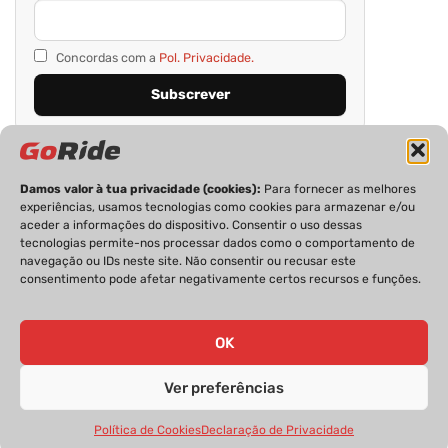
Concordas com a
Pol. Privacidade.
Damos valor à tua privacidade (cookies):
Para fornecer as melhores
experiências, usamos tecnologias como cookies para armazenar e/ou
aceder a informações do dispositivo. Consentir o uso dessas
tecnologias permite-nos processar dados como o comportamento de
navegação ou IDs neste site. Não consentir ou recusar este
consentimento pode afetar negativamente certos recursos e funções.
PRIVACIDADE
FICHA TÉCNICA
ESTATUTO EDITORIAL
POLÍTICA DE COOKIES
CONTACTOS
OK
Ver preferências
GoRide 2026 | Todos os direitos reservados.
Política de Cookies
Declaração de Privacidade