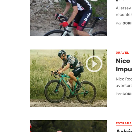
A jersey
recentes
Por
GORI
GRAVEL
Nico 
Impu
Nico Roc
aventure
Por
GORI
ESTRADA
Arké