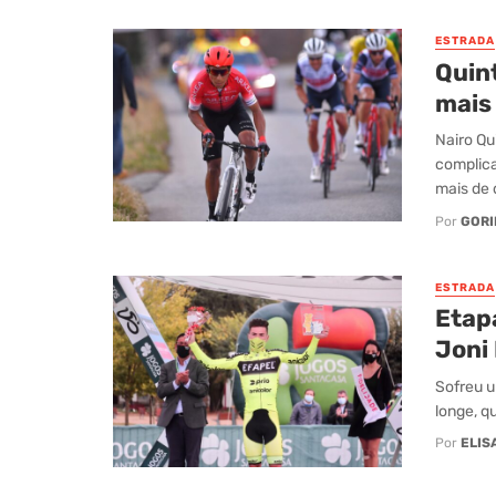
ESTRADA
Quin
mais
Nairo Qu
complica
mais de d
Por
GORI
ESTRADA
Etap
Joni
Sofreu u
longe, qu
Por
ELIS