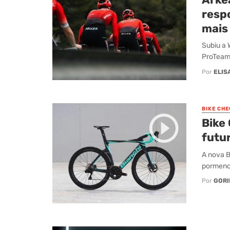
resp
mais
Subiu a 
ProTeams
Por
ELIS
BIKE CHE
Bike 
futur
A nova B
pormenor
Por
GORI