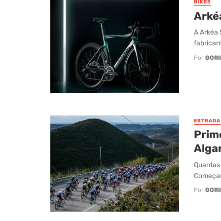
BIKES
Arké
A Arkéa 
fabricant
Por
GORI
ESTRADA
Prim
Alga
Quantas 
Começara
Por
GORI