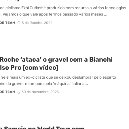
 de ciclismo Ekoï Outlast é produzida com recurso a várias tecnologias
. Vejamos o que vale após termos passado vários meses ...
DE TEAM
8 de Janeiro, 2024
Roche ‘ataca’ o gravel com a Bianchi
lso Pro [com vídeo]
he é mais um ex-ciclista que se deixou deslumbrar pelo espírito
iro do gravel, e também pela 'máquina' italiana...
DE TEAM
30 de Novembro, 2023
a Samsic no World Tour com