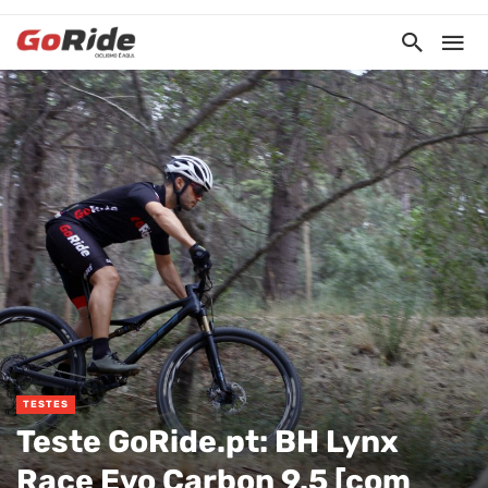
TESTES
Teste GoRide.pt: BH Lynx
Race Evo Carbon 9.5 [com