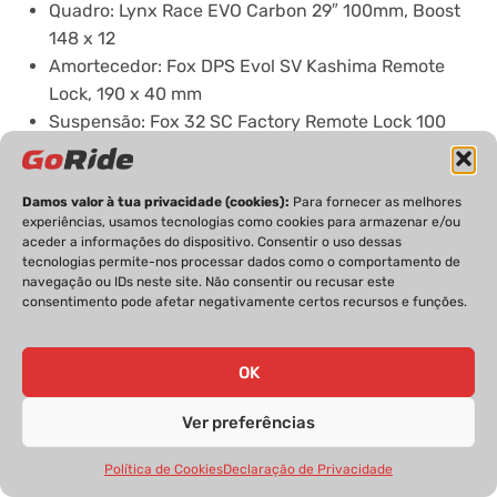
Quadro: Lynx Race EVO Carbon 29″ 100mm, Boost
148 x 12
Amortecedor: Fox DPS Evol SV Kashima Remote
Lock, 190 x 40 mm
Suspensão: Fox 32 SC Factory Remote Lock 100
mm
Caixa de direção: Lynx Race EVO By Acros Stainless
Steel Bearing
Damos valor à tua privacidade (cookies):
Para fornecer as melhores
experiências, usamos tecnologias como cookies para armazenar e/ou
Manípulo: Shimano XTR 9100 12x
aceder a informações do dispositivo. Consentir o uso dessas
Desviador traseiro: Shimano XTR 9100 12x
tecnologias permite-nos processar dados como o comportamento de
navegação ou IDs neste site. Não consentir ou recusar este
Pedaleiro: Shimano MT900 34, 175 mm
consentimento pode afetar negativamente certos recursos e funções.
Cassete: Shimano XTR 9100 10/51t
Corrente: Shimano XTR
Travões: Shimano XTR (180 mm à frente e 160 mm
OK
atrás)
Ver preferências
Rodas: BH Evo Carbon Tubeless, 30 mm, 28H
Pneus: Maxxis Rekon Race EXO MAXX SPEED 2.40
Política de Cookies
Declaração de Privacidade
Selim: Prologo Scratch M5 Nack