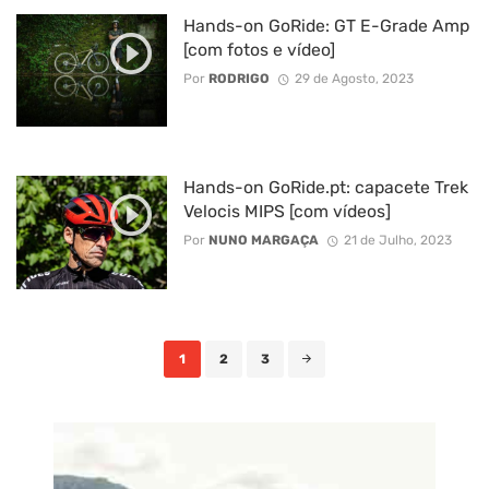
Hands-on GoRide: GT E-Grade Amp
[com fotos e vídeo]
Por
RODRIGO
29 de Agosto, 2023
Hands-on GoRide.pt: capacete Trek
Velocis MIPS [com vídeos]
Por
NUNO MARGAÇA
21 de Julho, 2023
Posts
1
2
3
navigation