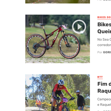
BIKES D
Bike
Quei
No Sea 
corredor
Por
GORI
BTT
Fim 
Raqu
Campeon
e Raquel