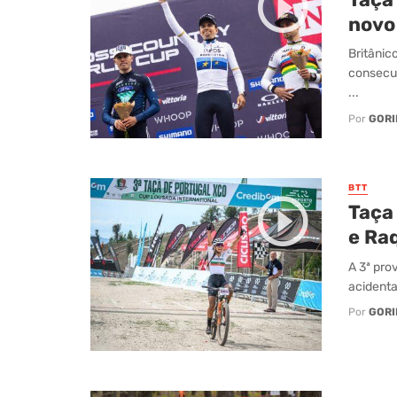
novo
Britânic
consecut
...
Por
GORI
BTT
Taça
e Ra
A 3ª pro
acidenta
Por
GORI