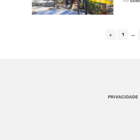
Por
GORI
Posts
1
...
navigation
PRIVACIDADE