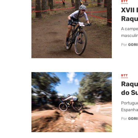
BTT
XVII 
Raqu
A campeã
masculin
Por
GORI
BTT
Raqu
do S
Portugue
Espanha,
Por
GORI