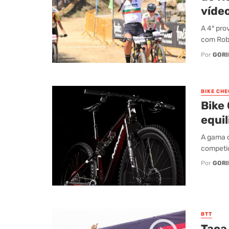
vídeo
A 4ª pro
com Robe
Por
GORI
BIKE CHE
Bike
equi
A gama d
competiç
Por
GORI
BTT
Taça