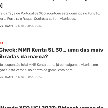
]
va da Taça de Portugal de XCO acontceu este domingo no Fundão,
rto Ferreira e Raquel Queirós a saírem vitoriosos.
DE TEAM
5 de Junho, 2023
CK
 Check: MMR Kenta SL 30… uma das mais
libradas da marca?
e suspensão total MMR Kenta conta já com algumas vitórias em
ão e esta versão, no centro da gama, está bem ...
DE TEAM
5 de Junho, 2023
 Mundo XCO UCI 2023: Pidcock vence de