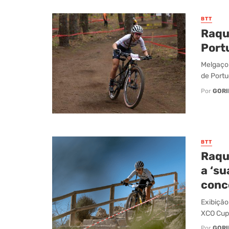
BTT
Raque
Port
Melgaço 
de Portu
Por
GORI
BTT
Raqu
a ‘s
conc
Exibição
XCO Cup 
Por
GORI