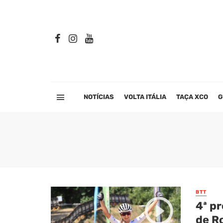
NOTÍCIAS
VOLTA ITÁLIA
TAÇA XCO
G
BTT
4ª p
de R