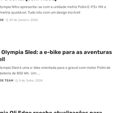
lympia Nitro apresenta-se com a unidade motriz Polini E-P3+ MX e
etria ajustável. Tudo isto com um design incrível!
DE
29 de Janeiro, 2025
 Olympia Sled: a e-bike para as aventuras
l!
lympia Sled é uma e-bike orientada para o gravel com motor Polini de
bateria de 850 Wh. Um ...
DE TEAM
5 de Julho, 2024
pia Oli Edge recebe atualizações para