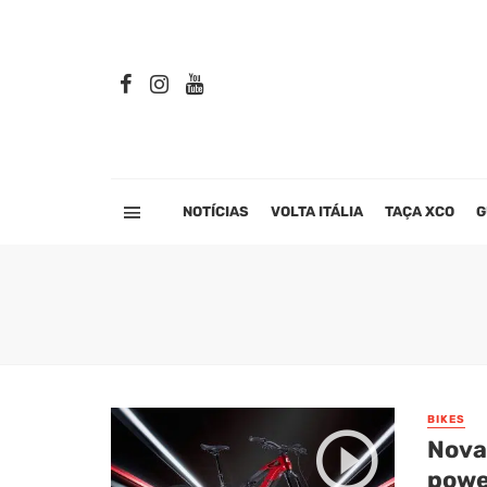
NOTÍCIAS
VOLTA ITÁLIA
TAÇA XCO
G
BIKES
Nova 
power