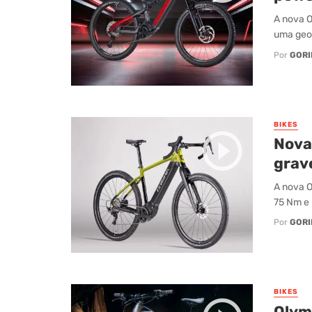
A nova O
uma geom
Por
GORI
BIKES
Nova
grave
A nova O
75 Nm e 
Por
GORI
BIKES
Olym