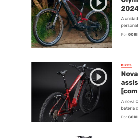
2024
A unidad
personal
Por
GORI
BIKES
Nova
assis
[com
A nova O
bateria 
Por
GORI