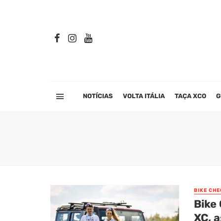
NOTÍCIAS
VOLTA ITÁLIA
TAÇA XCO
G
BIKE CHE
Bike
XC, a