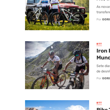
As novas
transfer
Por
GORI
BTT
Iron 
Mun
Sete dia
de desní
Por
GORI
BTT
Bike