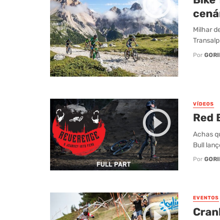
cená
Milhar d
Transalp.
Por
GORI
VÍDEOS
Red 
Achas qu
Bull lanç
Por
GORI
EVENTOS
Cran