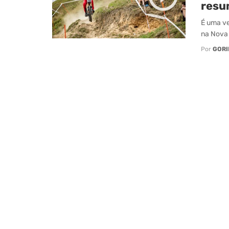
resu
É uma ve
na Nova 
Por
GORI