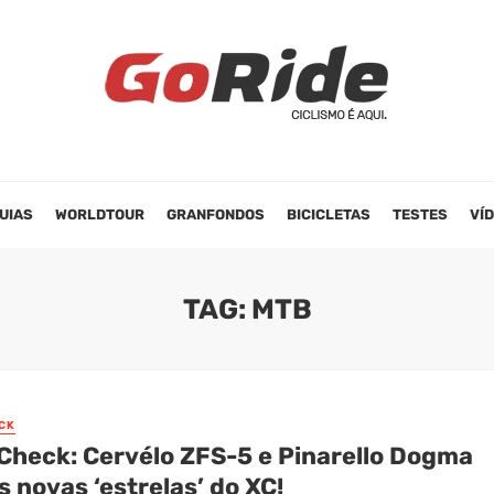
UIAS
WORLDTOUR
GRANFONDOS
BICICLETAS
TESTES
VÍ
TAG: MTB
CK
 Check: Cervélo ZFS-5 e Pinarello Dogma
s novas ‘estrelas’ do XC!