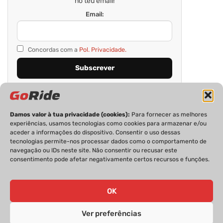
no teu email!
Email:
Concordas com a
Pol. Privacidade.
Damos valor à tua privacidade (cookies):
Para fornecer as melhores
experiências, usamos tecnologias como cookies para armazenar e/ou
aceder a informações do dispositivo. Consentir o uso dessas
tecnologias permite-nos processar dados como o comportamento de
navegação ou IDs neste site. Não consentir ou recusar este
consentimento pode afetar negativamente certos recursos e funções.
PRIVACIDADE
FICHA TÉCNICA
ESTATUTO EDITORIAL
POLÍTICA DE COOKIES
CONTACTOS
OK
Ver preferências