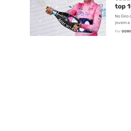
top 
No Giro 
jovem a i
Por
GORI