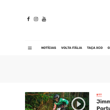
NOTÍCIAS
VOLTA ITÁLIA
TAÇA XCO
G
BTT
Jimm
Port