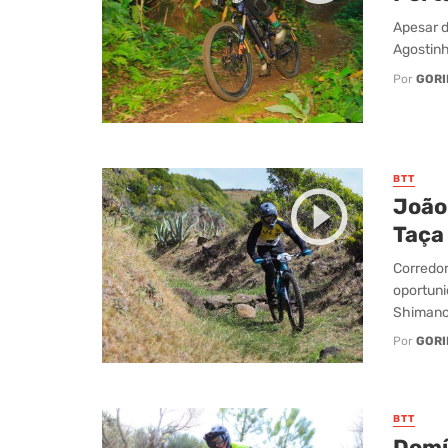
Apesar d
Agostinh
Por
GORI
BTT
João
Taça
Corredo
oportuni
Shimano
Por
GORI
BTT
Domí