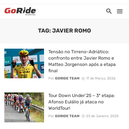
TAG: JAVIER ROMO
Tensão no Tirreno-Adriático:
confronto entre Javier Romo e
Matteo Jorgenson após a etapa
final
Por
GORIDE TEAM
17 de Março, 2026
Tour Down Under’25 – 3ª etapa:
Afonso Eulálio já ataca no
WorldTour!
Por
GORIDE TEAM
23 de Janeiro, 2025