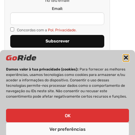
no teu email!
Email:
Concordas com a
Pol. Privacidade.
Damos valor à tua privacidade (cookies):
Para fornecer as melhores
experiências, usamos tecnologias como cookies para armazenar e/ou
aceder a informações do dispositivo. Consentir o uso dessas
tecnologias permite-nos processar dados como o comportamento de
navegação ou IDs neste site. Não consentir ou recusar este
consentimento pode afetar negativamente certos recursos e funções.
PRIVACIDADE
FICHA TÉCNICA
ESTATUTO EDITORIAL
POLÍTICA DE COOKIES
CONTACTOS
OK
Ver preferências