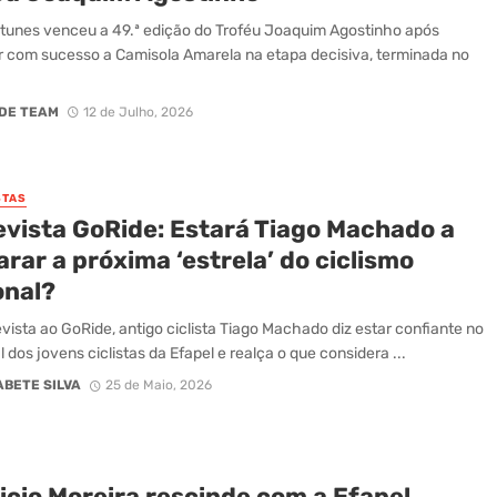
tunes venceu a 49.ª edição do Troféu Joaquim Agostinho após
 com sucesso a Camisola Amarela na etapa decisiva, terminada no
DE TEAM
12 de Julho, 2026
STAS
evista GoRide: Estará Tiago Machado a
rar a próxima ‘estrela’ do ciclismo
onal?
vista ao GoRide, antigo ciclista Tiago Machado diz estar confiante no
 dos jovens ciclistas da Efapel e realça o que considera ...
ABETE SILVA
25 de Maio, 2026
icio Moreira rescinde com a Efapel