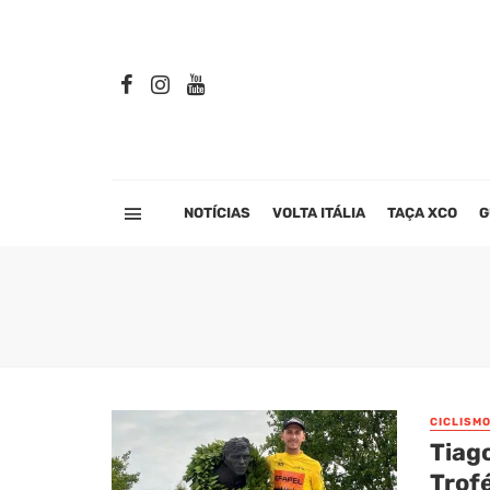
NOTÍCIAS
VOLTA ITÁLIA
TAÇA XCO
G
CICLISM
Tiag
Trof