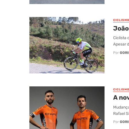
CICLISM
João
Ciclista
Apesar d
Por
GORI
CICLISM
A nov
Mudança 
Rafael S
Por
GORI