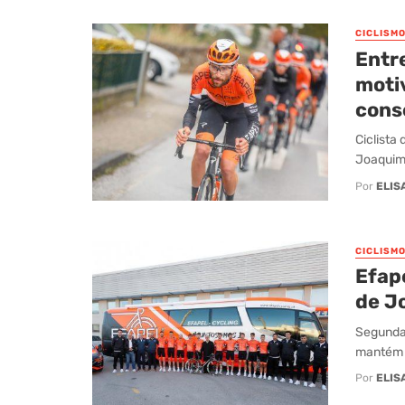
CICLISM
Entre
moti
cons
Ciclista
Joaquim 
Por
ELIS
CICLISM
Efap
de J
Segunda 
mantém a
Por
ELIS