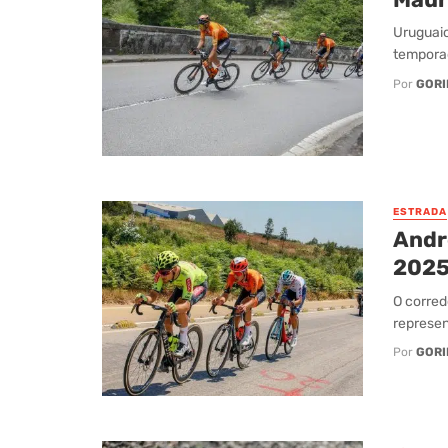
Uruguaio
tempora
Por
GORI
ESTRADA
Andr
202
O corred
represen
Por
GORI