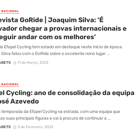
O NACIONAL
vista GoRide | Joaquim Silva: ‘É
vador chegar a provas internacionais e
eguir andar com os melhores’
 da Efapel Cycling tem estado em destaque neste início de época.
Silva falou com o GoRide sobre o excelente nono lugar ...
ABETE
11 de Março, 2023
O NACIONAL
el Cycling: ano de consolidação da equipa
osé Azevedo
temporada da Efapel Cycling na estrada, com uma equipa que
s suas principais figuras e vai à procura de continuar a ...
ABETE
3 de Fevereiro, 2023