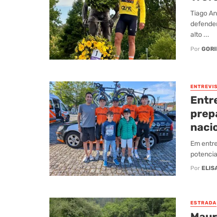
Tiago An
defender
alto ...
Por
GORI
ENTREVI
Entr
prepa
naci
Em entre
potencial
Por
ELIS
ESTRADA
Maur