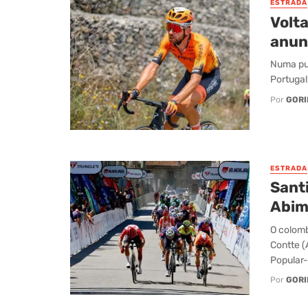
ESTRADA
Volta
anunc
Numa pub
Portugal
Por
GORI
ESTRADA
Sant
Abim
O colomb
Contte (
Popular-
Por
GORI