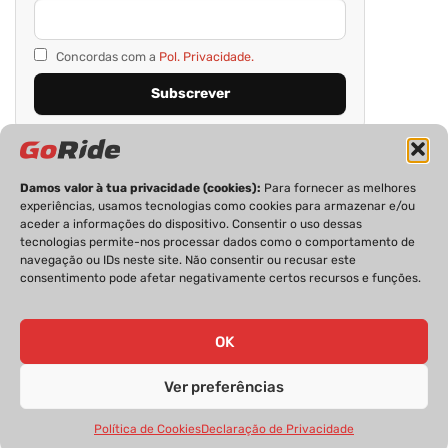
Concordas com a
Pol. Privacidade.
Damos valor à tua privacidade (cookies):
Para fornecer as melhores
experiências, usamos tecnologias como cookies para armazenar e/ou
aceder a informações do dispositivo. Consentir o uso dessas
tecnologias permite-nos processar dados como o comportamento de
navegação ou IDs neste site. Não consentir ou recusar este
consentimento pode afetar negativamente certos recursos e funções.
PRIVACIDADE
FICHA TÉCNICA
ESTATUTO EDITORIAL
POLÍTICA DE COOKIES
CONTACTOS
OK
Ver preferências
GoRide 2026 | Todos os direitos reservados.
Política de Cookies
Declaração de Privacidade