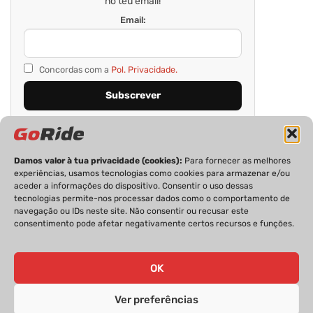
no teu email!
Email:
Concordas com a
Pol. Privacidade.
Damos valor à tua privacidade (cookies):
Para fornecer as melhores
experiências, usamos tecnologias como cookies para armazenar e/ou
aceder a informações do dispositivo. Consentir o uso dessas
tecnologias permite-nos processar dados como o comportamento de
navegação ou IDs neste site. Não consentir ou recusar este
consentimento pode afetar negativamente certos recursos e funções.
PRIVACIDADE
FICHA TÉCNICA
ESTATUTO EDITORIAL
POLÍTICA DE COOKIES
CONTACTOS
OK
Ver preferências