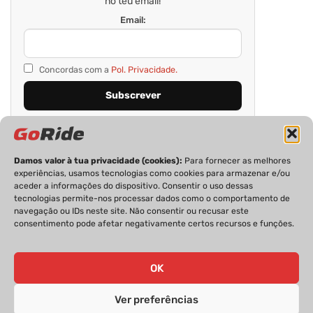
no teu email!
Email:
Concordas com a
Pol. Privacidade.
Damos valor à tua privacidade (cookies):
Para fornecer as melhores
experiências, usamos tecnologias como cookies para armazenar e/ou
aceder a informações do dispositivo. Consentir o uso dessas
tecnologias permite-nos processar dados como o comportamento de
navegação ou IDs neste site. Não consentir ou recusar este
consentimento pode afetar negativamente certos recursos e funções.
PRIVACIDADE
FICHA TÉCNICA
ESTATUTO EDITORIAL
POLÍTICA DE COOKIES
CONTACTOS
OK
Ver preferências