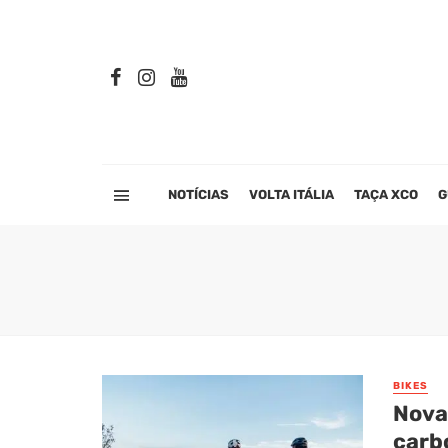
NOTÍCIAS
VOLTA ITÁLIA
TAÇA XCO
G
BIKES
Nova
carb