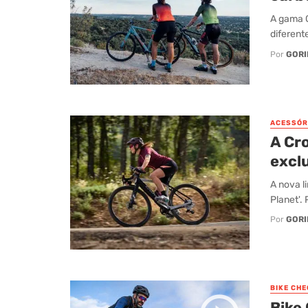
A gama G
diferent
Por
GORI
ACESSÓR
A Cro
excl
A nova l
Planet'.
Por
GORI
BIKE CHE
Bike 