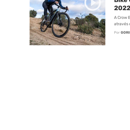
2022
A Crow B
através 
Por
GORI