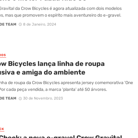
ravital da Crow Bicycles é agora atualizada com dois modelos
es, mas que promovem o espírito mais aventureiro do e-gravel.
DE TEAM
8 de Janeiro, 2024
IOS
w Bicycles lança linha de roupa
usiva e amiga do ambiente
inha de roupa da Crow Bicycles apresenta jersey comemorativa 'One
 Por cada peça vendida, a marca 'planta' até 50 árvores.
DE TEAM
30 de Novembro, 2023
CK
Check: a nova e-gravel Crow Gravital