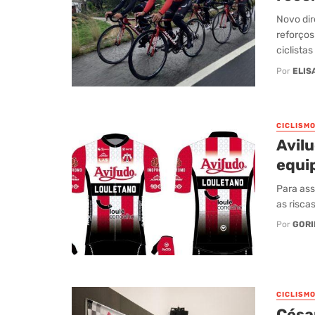
Novo dir
reforço
ciclistas 
Por
ELIS
CICLISM
Avil
equi
Para ass
as risca
Por
GORI
CICLISM
César