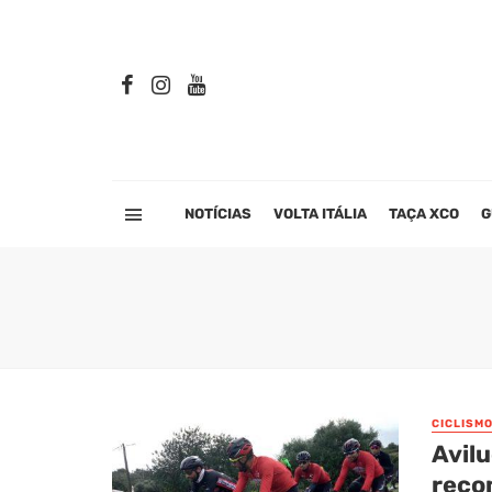
NOTÍCIAS
VOLTA ITÁLIA
TAÇA XCO
G
CICLISM
Avil
reco