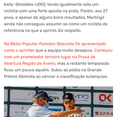
Kelly-Simoldes-UDO), tendo igualmente sido um
ciclista com uma forte aposta na pista. Porém, aos 27
anos, e apesar de alguns bons resultados, Martingil
ainda não conseguiu assumir-se como um ciclista de
referência no que a sprints diz respeito.
Na Rádio Popular-Paredes-Boavista foi apresentado
como o sprinter
que a equipa muito desejava.
Começou
com um prometedor terceiro lugar na Prova de
Abertura Região de Aveiro
, mas a restante temporada
ficou um pouco aquém. Subiu ao pódio no Grande
Prémio Abimota ao vencer a classificação autarquias.