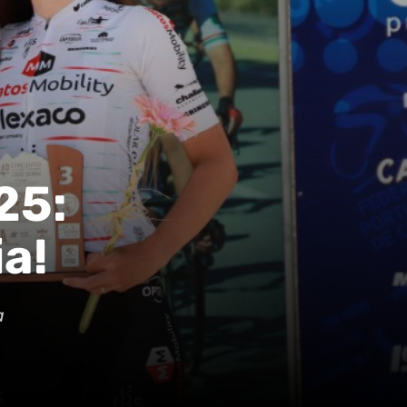
25:
a!
a