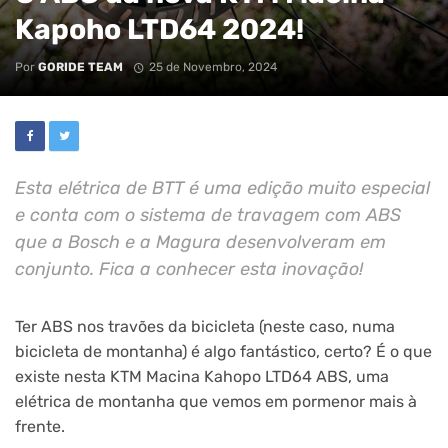
Kapoho LTD64 2024!
Por
GORIDE TEAM
25 de Novembro, 2024
Esta elétrica de BTT é uma edição muito especial
e conta com o sistema de travagem com ABS
que a Bosch e a Magura desenvolveram em
conjunto. Fica a conhecer esta inovação!
Ter ABS nos travões da bicicleta (neste caso, numa
bicicleta de montanha) é algo fantástico, certo? É o que
existe nesta KTM Macina Kahopo LTD64 ABS, uma
elétrica de montanha que vemos em pormenor mais à
frente.