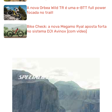
A nova Orbea Wild TR é uma e-BTT full power
focada no trail!
Bike Check: a nova Megamo Ryal aposta forta
no sistema DJI Avinox [com vídeo]