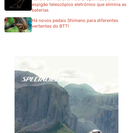
espigão telescópico eletrónico que elimina as
baterias
Há novos pedais Shimano para diferentes
vertentes do BTT!