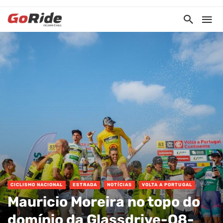
CICLISMO NACIONAL
ESTRADA
NOTÍCIAS
VOLTA A PORTUGAL
Mauricio Moreira no topo do
domínio da Glassdrive-Q8-