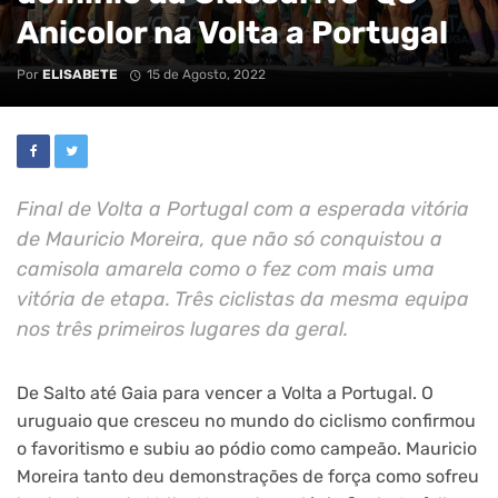
Anicolor na Volta a Portugal
Por
ELISABETE
15 de Agosto, 2022
Final de Volta a Portugal com a esperada vitória
de Mauricio Moreira, que não só conquistou a
camisola amarela como o fez com mais uma
vitória de etapa. Três ciclistas da mesma equipa
nos três primeiros lugares da geral.
De Salto até Gaia para vencer a Volta a Portugal. O
uruguaio que cresceu no mundo do ciclismo confirmou
o favoritismo e subiu ao pódio como campeão. Mauricio
Moreira tanto deu demonstrações de força como sofreu